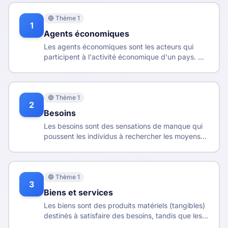
🔵
Thème
1
1
Agents économiques
Les agents économiques sont les acteurs qui
participent à l'activité économique d'un pays. On
distingue traditionnellement les ménages, les
entreprises, les administrations publiques, les
institutions financières et le reste du monde.
🔵
Thème
1
2
Besoins
Les besoins sont des sensations de manque qui
poussent les individus à rechercher les moyens
de les satisfaire. On distingue les besoins
primaires (vitaux) des besoins secondaires
(confort, luxe).
🔵
Thème
1
3
Biens et services
Les biens sont des produits matériels (tangibles)
destinés à satisfaire des besoins, tandis que les
services sont des prestations immatérielles