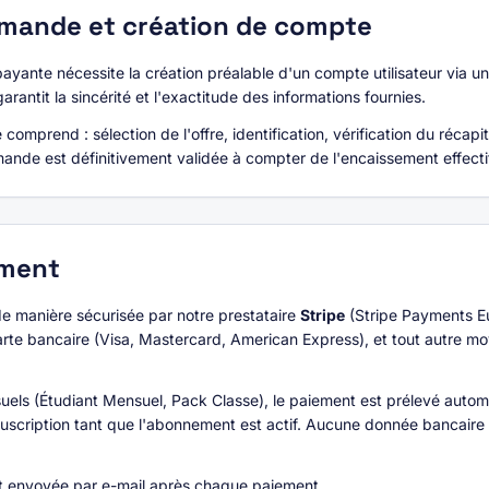
ande et création de compte
payante nécessite la création préalable d'un compte utilisateur via u
rantit la sincérité et l'exactitude des informations fournies.
prend : sélection de l'offre, identification, vérification du récapit
nde est définitivement validée à compter de l'encaissement effecti
ment
de manière sécurisée par notre prestataire
Stripe
(Stripe Payments E
rte bancaire (Visa, Mastercard, American Express), et tout autre m
els (Étudiant Mensuel, Pack Classe), le paiement est prélevé auto
souscription tant que l'abonnement est actif. Aucune donnée bancair
st envoyée par e-mail après chaque paiement.