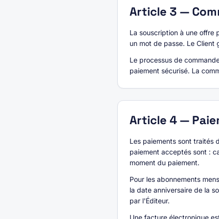
Article
3
—
Comm
La souscription à une offre 
un mot de passe. Le Client ga
Le processus de commande com
paiement sécurisé. La comma
Article
4
—
Paie
Les paiements sont traités 
paiement acceptés sont : ca
moment du paiement.
Pour les abonnements mensu
la date anniversaire de la 
par l'Éditeur.
Une facture électronique e