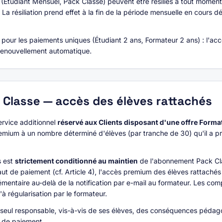
Étudiant Mensuel, Pack Classe) peuvent être résiliés à tout moment
La résiliation prend effet à la fin de la période mensuelle en cours d
 pour les paiements uniques (Étudiant 2 ans, Formateur 2 ans) : l'a
 renouvellement automatique.
 Classe — accès des élèves rattachés
ervice additionnel
réservé aux Clients disposant d'une offre Forma
premium à un nombre déterminé d'élèves (par tranche de 30) qu'il a p
s est
strictement conditionné au maintien
de l'abonnement Pack Clas
aut de paiement (cf. Article 4), l'accès premium des élèves rattachés
émentaire au-delà de la notification par e-mail au formateur. Les com
'à régularisation par le formateur.
e seul responsable, vis-à-vis de ses élèves, des conséquences péda
 de paiement.