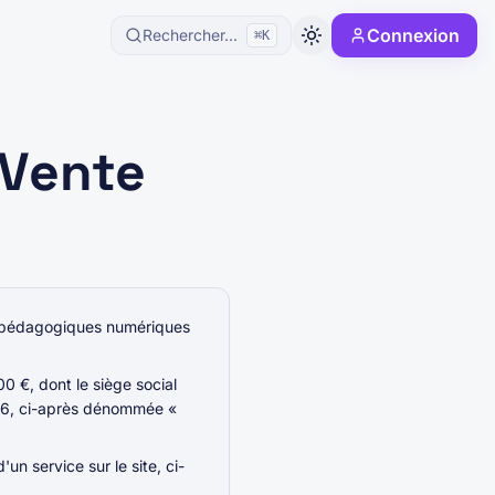
Connexion
Rechercher...
⌘K
 Vente
es pédagogiques numériques
 €, dont le siège social
836, ci-après dénommée «
n service sur le site, ci-