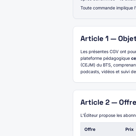
Toute commande implique l'a
Article
1
—
Obje
Les présentes CGV ont pour o
plateforme pédagogique
ce
(CEJM) du BTS, comprenant n
podcasts, vidéos et suivi d
Article
2
—
Offre
L'Éditeur propose les abon
Offre
Prix