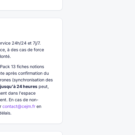
rvice 24h/24 et 7j/7.
nce, à des cas de force
lonté.
Pack 13 fiches notions
te après confirmation du
hrones (synchronisation des
r jusqu'à 24 heures
peut,
sent dans l'espace
ment. En cas de non-
er
contact@cejm.fr
en
élais.