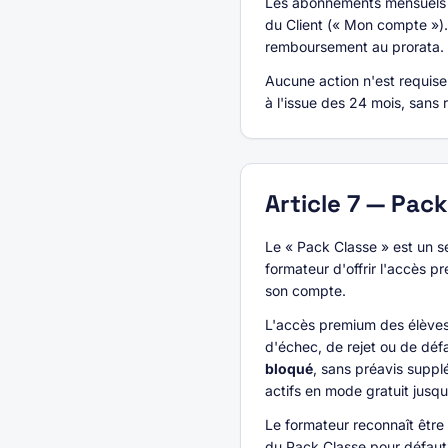
Les abonnements mensuels (
du Client (« Mon compte »). 
remboursement au prorata.
Aucune action n'est requise
à l'issue des 24 mois, sans
Article
7
—
Pack
Le « Pack Classe » est un s
formateur d'offrir l'accès 
son compte.
L'accès premium des élève
d'échec, de rejet ou de déf
bloqué
, sans préavis suppl
actifs en mode gratuit jusqu
Le formateur reconnaît êtr
du Pack Classe pour défaut