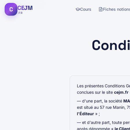
Rechercher...
⌘K
CEJM
C
Cours
Fiches notion
.FR
Condi
Les présentes Conditions G
conclues sur le site
cejm.fr
— d'une part, la société
MA
est situé au 57 rue Manin,
l'Éditeur
» ;
— et d'autre part, toute pe
après dénommée «
le Clien