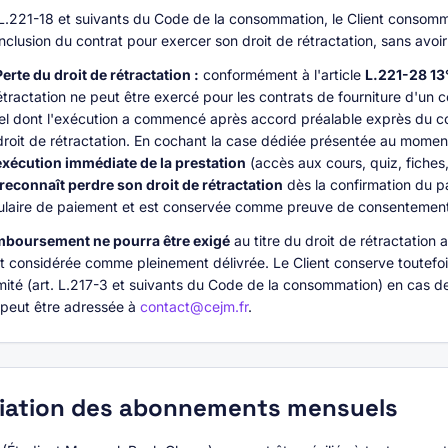
L.221-18 et suivants du Code de la consommation, le Client consomm
clusion du contrat pour exercer son droit de rétractation, sans avoir
rte du droit de rétractation :
conformément à l'article
L.221-28 13
étractation ne peut être exercé pour les contrats de fourniture d'un
riel dont l'exécution a commencé après accord préalable exprès du 
oit de rétractation. En cochant la case dédiée présentée au moment
écution immédiate de la prestation
(accès aux cours, quiz, fiches
reconnaît perdre son droit de rétractation
dès la confirmation du p
mulaire de paiement et est conservée comme preuve de consentemen
boursement ne pourra être exigé
au titre du droit de rétractation 
t considérée comme pleinement délivrée. Le Client conserve toutefois
mité (art. L.217-3 et suivants du Code de la consommation) en cas d
 peut être adressée à
contact@cejm.fr
.
liation des abonnements mensuels