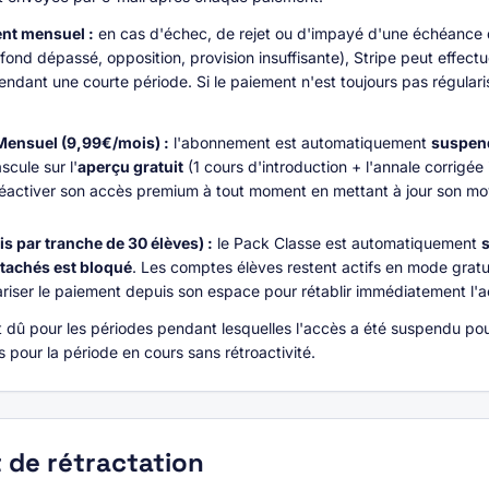
ent mensuel :
en cas d'échec, de rejet ou d'impayé d'une échéance
fond dépassé, opposition, provision insuffisante), Stripe peut effectu
dant une courte période. Si le paiement n'est toujours pas régularis
ensuel (9,99€/mois) :
l'abonnement est automatiquement
suspen
scule sur l'
aperçu gratuit
(1 cours d'introduction + l'annale corrig
réactiver son accès premium à tout moment en mettant à jour son m
s par tranche de 30 élèves) :
le Pack Classe est automatiquement
tachés est bloqué
. Les comptes élèves restent actifs en mode gratui
ariser le paiement depuis son espace pour rétablir immédiatement l'a
dû pour les périodes pendant lesquelles l'accès a été suspendu po
ès pour la période en cours sans rétroactivité.
t de rétractation