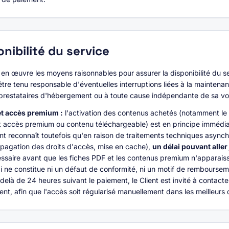
onibilité du service
 en œuvre les moyens raisonnables pour assurer la disponibilité du se
 être tenu responsable d'éventuelles interruptions liées à la maintena
prestataires d'hébergement ou à toute cause indépendante de sa vo
et accès premium :
l'activation des contenus achetés (notamment le 
t accès premium ou contenu téléchargeable) est en principe immédia
ent reconnaît toutefois qu'en raison de traitements techniques async
agation des droits d'accès, mise en cache),
un délai pouvant alle
essaire avant que les fiches PDF et les contenus premium n'apparais
ai ne constitue ni un défaut de conformité, ni un motif de rembourse
elà de 24 heures suivant le paiement, le Client est invité à contact
nt, afin que l'accès soit régularisé manuellement dans les meilleurs d