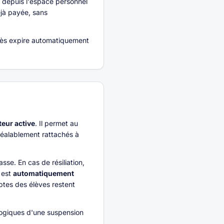
 depuis l'espace personnel
éjà payée, sans
ccès expire automatiquement
teur active
. Il permet au
réalablement rattachés à
se. En cas de résiliation,
 est
automatiquement
ptes des élèves restent
gogiques d'une suspension