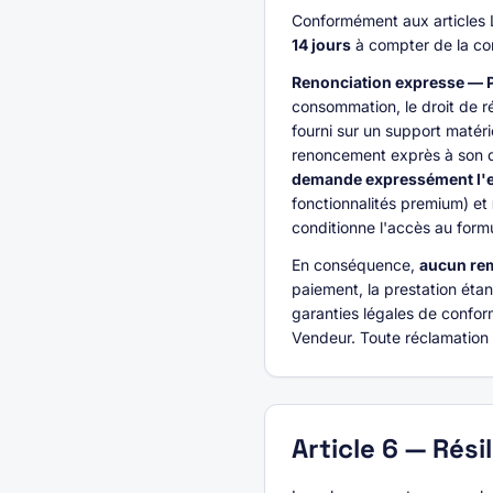
Conformément aux articles 
14 jours
à compter de la con
Renonciation expresse — Pe
consommation, le droit de r
fourni sur un support maté
renoncement exprès à son dr
demande expressément l'ex
fonctionnalités premium) et
conditionne l'accès au for
En conséquence,
aucun rem
paiement, la prestation étan
garanties légales de confor
Vendeur. Toute réclamation
Article
6
—
Rési