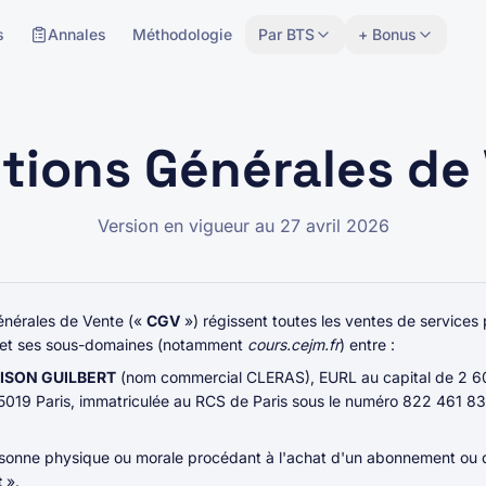
s
Annales
Méthodologie
Par BTS
+ Bonus
tions Générales de
Version en vigueur au 27 avril 2026
énérales de Vente («
CGV
») régissent toutes les ventes de servic
et ses sous-domaines (notamment
cours.cejm.fr
) entre :
ISON GUILBERT
(nom commercial CLERAS), EURL au capital de 2 600
 75019 Paris, immatriculée au RCS de Paris sous le numéro 822 461 
rsonne physique ou morale procédant à l'achat d'un abonnement ou d'u
t
».