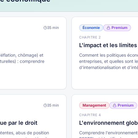
35
min
Économie
Premium
CHAPITRE
2
L'impact et les limit
 déflation, chômage) et
Comment les politiques écon
turelles) : comprendre
entreprises, et quelles sont l
d'internationalisation et d'i
UE).
35
min
Management
Premium
CHAPITRE
4
ue par le droit
L'environnement globa
ntentes, abus de position
Comprendre l'environnement de