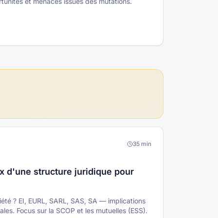
ortunités et menaces issues des mutations.
35
min
x d'une structure juridique pour
ciété ? EI, EURL, SARL, SAS, SA — implications
iales. Focus sur la SCOP et les mutuelles (ESS).