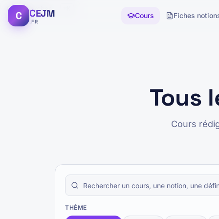
Rechercher...
⌘K
CEJM
C
Cours
Fiches notion
.FR
Tous 
Cours rédi
THÈME