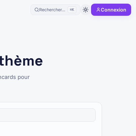
Connexion
Rechercher...
⌘K
 thème
hcards pour