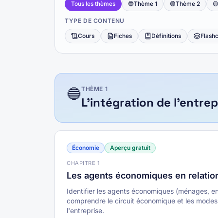
Tous les thèmes
🔵
Thème
1
🟢
Thème
2

TYPE DE CONTENU
Cours
Fiches
Définitions
Flash
🔵
THÈME
1
L'intégration de l'entr
Économie
Aperçu gratuit
CHAPITRE
1
Les agents économiques en relation
Identifier les agents économiques (ménages, en
comprendre le circuit économique et les mode
l'entreprise.