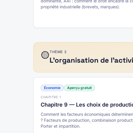
dominante, AAI : comment le droit encadre la c
propriété industrielle (brevets, marques).
🟡
THÈME
3
L'organisation de l'activ
Économie
Aperçu gratuit
CHAPITRE
1
Chapitre 9 — Les choix de productio
Comment les facteurs économiques déterminent-
? Facteurs de production, combinaison producti
Porter et impartition.