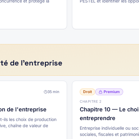
oncurrence et protège la
PESTEL et identifier les opp
ité de l'entreprise
35
min
Droit
Premium
CHAPITRE
2
n de l'entreprise
Chapitre 10 — Le choi
entreprendre
ils les choix de production
ve, chaîne de valeur de
Entreprise individuelle ou so
sociales, fiscales et patrimon