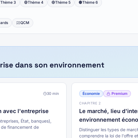

Thème
3
🟣
Thème
4
🔴
Thème
5
🟤
Thème
6
cards
QCM
eprise dans son environnement
30
min
Économie
Premium
CHAPITRE
2
 avec l'entreprise
Le marché, lieu d'inte
environnement écon
treprises, État, banques),
s de financement de
Distinguer les types de marché
comprendre la loi de l'offre e