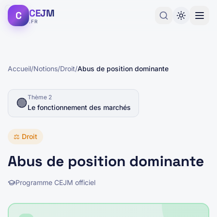
CEJM
C
.FR
Accueil
/
Notions
/
Droit
/
Abus de position dominante
Thème
2
🟢
Le fonctionnement des marchés
⚖️
Droit
Abus de position dominante
Programme CEJM officiel