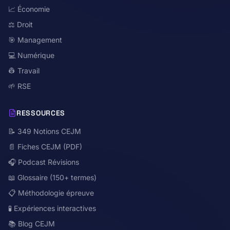
📈 Économie
⚖️ Droit
🎯 Management
💻 Numérique
👷 Travail
🌱 RSE
RESSOURCES
📝 349 Notions CEJM
📄 Fiches CEJM (PDF)
🎧 Podcast Révisions
📖 Glossaire (150+ termes)
📋 Méthodologie épreuve
🧪 Expériences interactives
📚 Blog CEJM