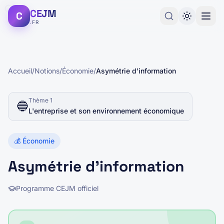
CEJM
C
.FR
Accueil
/
Notions
/
Économie
/
Asymétrie d'information
Thème
1
🔵
L'entreprise et son environnement économique
💰
Économie
Asymétrie d'information
Programme CEJM officiel