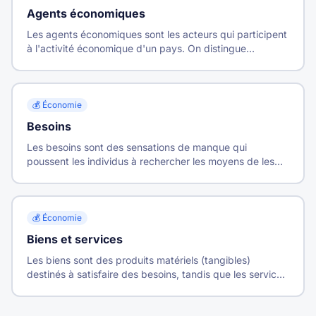
Agents économiques
Les agents économiques sont les acteurs qui participent
à l'activité économique d'un pays. On distingue
traditionnellement les ménages, les entreprises, les
administrations publiques, les institutions financières et
le reste du monde.
💰
Économie
Besoins
Les besoins sont des sensations de manque qui
poussent les individus à rechercher les moyens de les
satisfaire. On distingue les besoins primaires (vitaux) des
besoins secondaires (confort, luxe).
💰
Économie
Biens et services
Les biens sont des produits matériels (tangibles)
destinés à satisfaire des besoins, tandis que les services
sont des prestations immatérielles (intangibles).