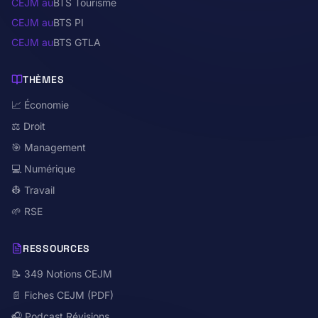
CEJM au
BTS Tourisme
CEJM au
BTS PI
CEJM au
BTS GTLA
THÈMES
📈 Économie
⚖️ Droit
🎯 Management
💻 Numérique
👷 Travail
🌱 RSE
RESSOURCES
📝 349 Notions CEJM
📄 Fiches CEJM (PDF)
🎧 Podcast Révisions