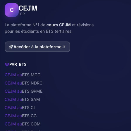
CEJM
C
.FR
La plateforme N°1 de
cours CEJM
et révisions
pour les étudiants en BTS tertiaires.
Accéder à la plateforme
PAR BTS
CEJM au
BTS MCO
CEJM au
BTS NDRC
CEJM au
BTS GPME
CEJM au
BTS SAM
CEJM au
BTS CI
CEJM au
BTS CG
CEJM au
BTS COM