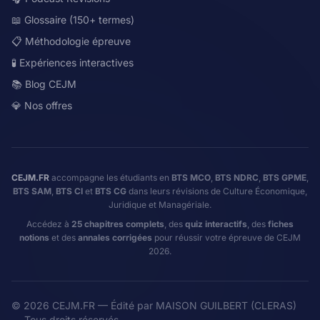
📖 Glossaire (150+ termes)
📋 Méthodologie épreuve
🧪 Expériences interactives
📚 Blog CEJM
💎 Nos offres
CEJM.FR
accompagne les étudiants en
BTS MCO
,
BTS NDRC
,
BTS GPME
,
BTS SAM
,
BTS CI
et
BTS CG
dans leurs révisions de Culture Économique,
Juridique et Managériale.
Accédez à
25 chapitres complets
, des
quiz interactifs
, des
fiches
notions
et des
annales corrigées
pour réussir votre épreuve de CEJM
2026.
©
2026
CEJM.FR — Édité par MAISON GUILBERT (CLERAS)
— Tous droits réservés.