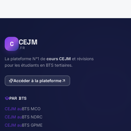
CEJM
C
.FR
La plateforme N°1 de
cours CEJM
et révisions
pour les étudiants en BTS tertiaires.
Accéder à la plateforme
PAR BTS
CEJM au
BTS MCO
CEJM au
BTS NDRC
CEJM au
BTS GPME