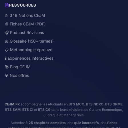
RESSOURCES
📝 349 Notions CEJM
📄 Fiches CEJM (PDF)
🎧 Podcast Révisions
📖 Glossaire (150+ termes)
📋 Méthodologie épreuve
🧪 Expériences interactives
📚 Blog CEJM
💎 Nos offres
CEJM.FR
accompagne les étudiants en
BTS MCO
,
BTS NDRC
,
BTS GPME
,
BTS SAM
,
BTS CI
et
BTS CG
dans leurs révisions de Culture Économique,
Juridique et Managériale.
Accédez à
25 chapitres complets
, des
quiz interactifs
, des
fiches