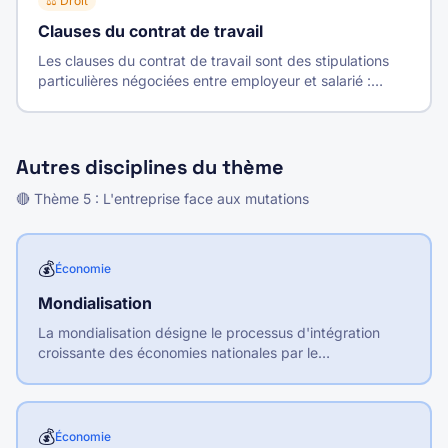
⚖️
Droit
Clauses du contrat de travail
Les clauses du contrat de travail sont des stipulations
particulières négociées entre employeur et salarié :
mobilité, confidentialité, non-concurrence, période
d'essai, dédit-formation.
Autres disciplines du thème
🔴
Thème
5
:
L'entreprise face aux mutations
💰
Économie
Mondialisation
La mondialisation désigne le processus d'intégration
croissante des économies nationales par le
développement des échanges internationaux de biens,
services, capitaux et informations.
💰
Économie