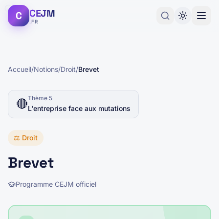
CEJM
C
.FR
Accueil
/
Notions
/
Droit
/
Brevet
Thème
5
🔴
L'entreprise face aux mutations
⚖️
Droit
Brevet
Programme CEJM officiel