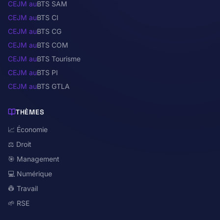
CEJM au
BTS SAM
CEJM au
BTS CI
CEJM au
BTS CG
CEJM au
BTS COM
CEJM au
BTS Tourisme
CEJM au
BTS PI
CEJM au
BTS GTLA
THÈMES
📈 Économie
⚖️ Droit
🎯 Management
💻 Numérique
👷 Travail
🌱 RSE