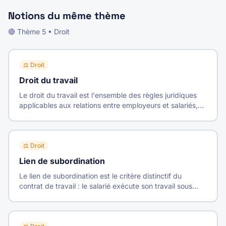
Notions du même thème
🔴
Thème
5
•
Droit
⚖️
Droit
Droit du travail
Le droit du travail est l'ensemble des règles juridiques
applicables aux relations entre employeurs et salariés,
encadrant le contrat de travail de sa formation à sa
rupture.
⚖️
Droit
Lien de subordination
Le lien de subordination est le critère distinctif du
contrat de travail : le salarié exécute son travail sous
l'autorité de l'employeur qui peut donner des ordres et
en contrôler l'exécution.