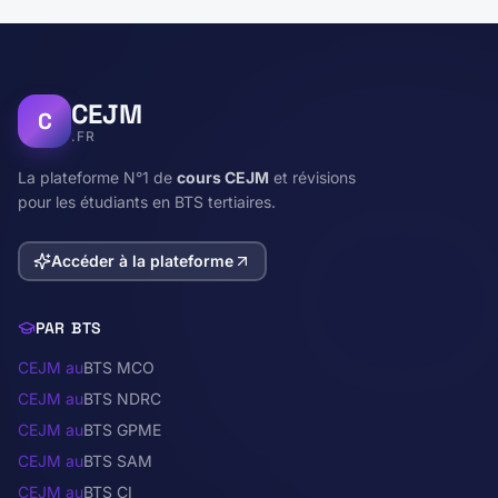
CEJM
C
.FR
La plateforme N°1 de
cours CEJM
et révisions
pour les étudiants en BTS tertiaires.
Accéder à la plateforme
PAR BTS
CEJM au
BTS MCO
CEJM au
BTS NDRC
CEJM au
BTS GPME
CEJM au
BTS SAM
CEJM au
BTS CI