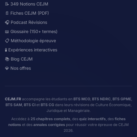
📝 349 Notions CEJM
📄 Fiches CEJM (PDF)
🎧 Podcast Révisions
📖 Glossaire (150+ termes)
📋 Méthodologie épreuve
🧪 Expériences interactives
📚 Blog CEJM
💎 Nos offres
CEJM.FR
accompagne les étudiants en
BTS MCO
,
BTS NDRC
,
BTS GPME
,
BTS SAM
,
BTS CI
et
BTS CG
dans leurs révisions de Culture Économique,
Juridique et Managériale.
Accédez à
25 chapitres complets
, des
quiz interactifs
, des
fiches
notions
et des
annales corrigées
pour réussir votre épreuve de CEJM
2026.