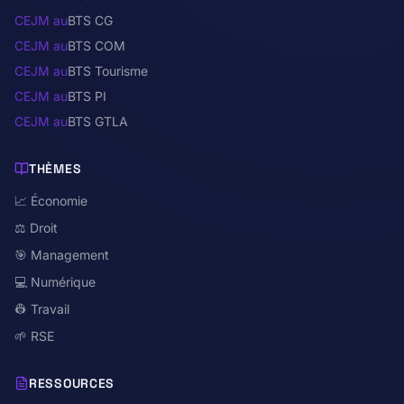
CEJM au
BTS CG
CEJM au
BTS COM
CEJM au
BTS Tourisme
CEJM au
BTS PI
CEJM au
BTS GTLA
THÈMES
📈 Économie
⚖️ Droit
🎯 Management
💻 Numérique
👷 Travail
🌱 RSE
RESSOURCES