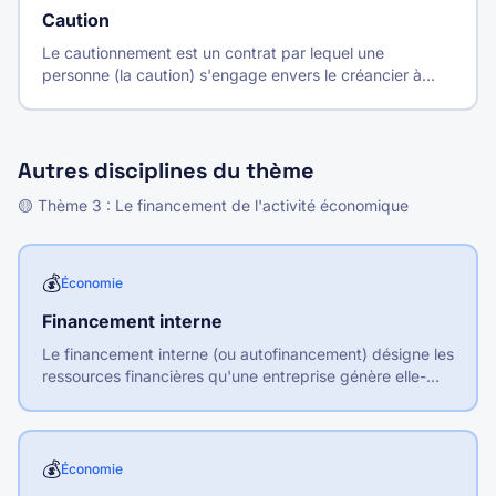
Caution
Le cautionnement est un contrat par lequel une
personne (la caution) s'engage envers le créancier à
payer la dette du débiteur principal si celui-ci ne
s'exécute pas.
Autres disciplines du thème
🟡
Thème
3
:
Le financement de l'activité économique
💰
Économie
Financement interne
Le financement interne (ou autofinancement) désigne les
ressources financières qu'une entreprise génère elle-
même par son activité, sans recourir à des financeurs
externes.
💰
Économie