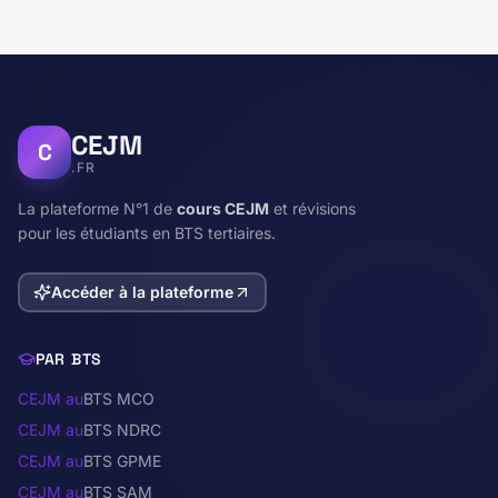
CEJM
C
.FR
La plateforme N°1 de
cours CEJM
et révisions
pour les étudiants en BTS tertiaires.
Accéder à la plateforme
PAR BTS
CEJM au
BTS MCO
CEJM au
BTS NDRC
CEJM au
BTS GPME
CEJM au
BTS SAM