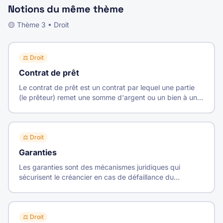
Notions du même thème
🟡
Thème
3
•
Droit
⚖️
Droit
Contrat de prêt
Le contrat de prêt est un contrat par lequel une partie
(le prêteur) remet une somme d'argent ou un bien à une
autre partie (l'emprunteur), qui s'engage à la restituer.
⚖️
Droit
Garanties
Les garanties sont des mécanismes juridiques qui
sécurisent le créancier en cas de défaillance du
débiteur. Elles peuvent être personnelles ou réelles.
⚖️
Droit