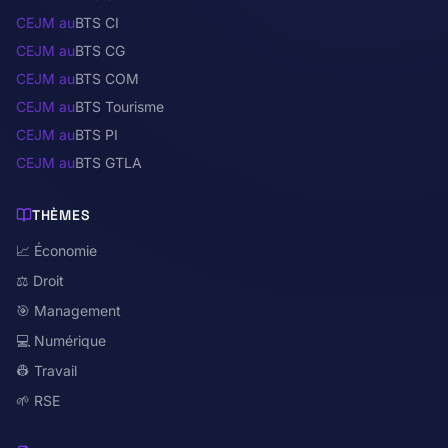
CEJM au
BTS CI
CEJM au
BTS CG
CEJM au
BTS COM
CEJM au
BTS Tourisme
CEJM au
BTS PI
CEJM au
BTS GTLA
THÈMES
📈 Économie
⚖️ Droit
🎯 Management
💻 Numérique
👷 Travail
🌱 RSE