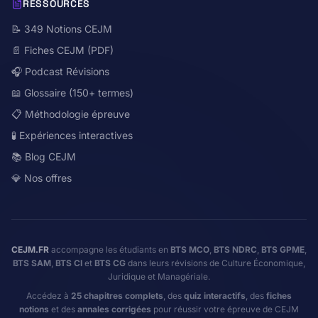
RESSOURCES
📝 349 Notions CEJM
📄 Fiches CEJM (PDF)
🎧 Podcast Révisions
📖 Glossaire (150+ termes)
📋 Méthodologie épreuve
🧪 Expériences interactives
📚 Blog CEJM
💎 Nos offres
CEJM.FR
accompagne les étudiants en
BTS MCO
,
BTS NDRC
,
BTS GPME
,
BTS SAM
,
BTS CI
et
BTS CG
dans leurs révisions de Culture Économique,
Juridique et Managériale.
Accédez à
25 chapitres complets
, des
quiz interactifs
, des
fiches
notions
et des
annales corrigées
pour réussir votre épreuve de CEJM