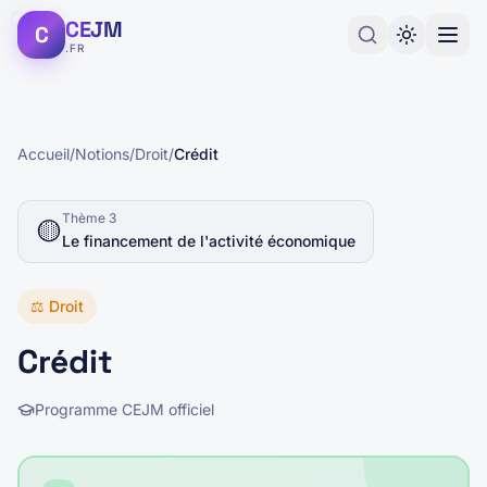
CEJM
C
.FR
Accueil
/
Notions
/
Droit
/
Crédit
Thème
3
🟡
Le financement de l'activité économique
⚖️
Droit
Crédit
Programme CEJM officiel