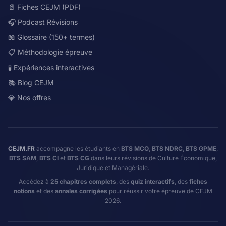
📄 Fiches CEJM (PDF)
🎧 Podcast Révisions
📖 Glossaire (150+ termes)
📋 Méthodologie épreuve
🧪 Expériences interactives
📚 Blog CEJM
💎 Nos offres
CEJM.FR
accompagne les étudiants en
BTS MCO
,
BTS NDRC
,
BTS GPME
,
BTS SAM
,
BTS CI
et
BTS CG
dans leurs révisions de Culture Économique,
Juridique et Managériale.
Accédez à
25 chapitres complets
, des
quiz interactifs
, des
fiches
notions
et des
annales corrigées
pour réussir votre épreuve de CEJM
2026.