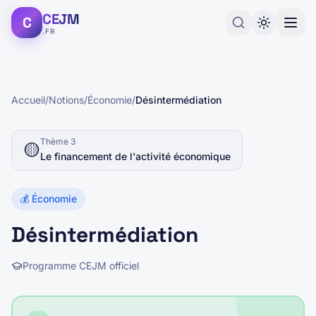
CEJM
C
.FR
Accueil
/
Notions
/
Économie
/
Désintermédiation
Thème
3
🟡
Le financement de l'activité économique
💰
Économie
Désintermédiation
Programme CEJM officiel