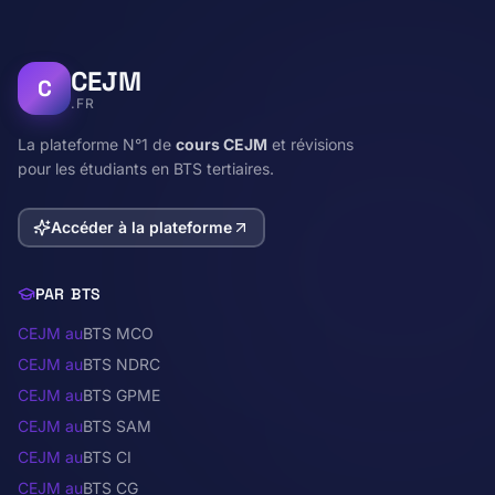
CEJM
C
.FR
La plateforme N°1 de
cours CEJM
et révisions
pour les étudiants en BTS tertiaires.
Accéder à la plateforme
PAR BTS
CEJM au
BTS MCO
CEJM au
BTS NDRC
CEJM au
BTS GPME
CEJM au
BTS SAM
CEJM au
BTS CI
CEJM au
BTS CG