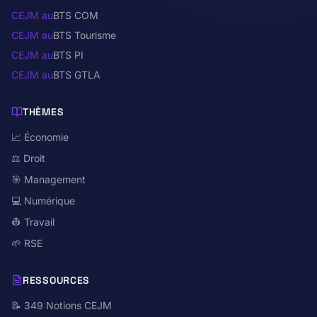
CEJM au
BTS COM
CEJM au
BTS Tourisme
CEJM au
BTS PI
CEJM au
BTS GTLA
THÈMES
📈 Économie
⚖️ Droit
🎯 Management
💻 Numérique
👷 Travail
🌱 RSE
RESSOURCES
📝 349 Notions CEJM