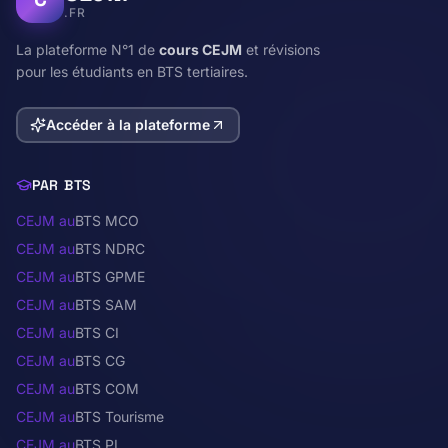
.FR
La plateforme N°1 de
cours CEJM
et révisions
pour les étudiants en BTS tertiaires.
Accéder à la plateforme
PAR BTS
CEJM au
BTS MCO
CEJM au
BTS NDRC
CEJM au
BTS GPME
CEJM au
BTS SAM
CEJM au
BTS CI
CEJM au
BTS CG
CEJM au
BTS COM
CEJM au
BTS Tourisme
CEJM au
BTS PI