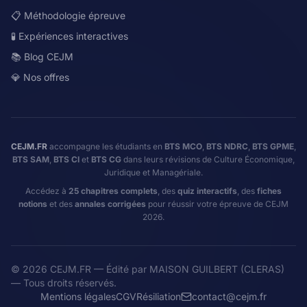
📋 Méthodologie épreuve
🧪 Expériences interactives
📚 Blog CEJM
💎 Nos offres
CEJM.FR
accompagne les étudiants en
BTS MCO
,
BTS NDRC
,
BTS GPME
,
BTS SAM
,
BTS CI
et
BTS CG
dans leurs révisions de Culture Économique,
Juridique et Managériale.
Accédez à
25 chapitres complets
, des
quiz interactifs
, des
fiches
notions
et des
annales corrigées
pour réussir votre épreuve de CEJM
2026.
©
2026
CEJM.FR — Édité par MAISON GUILBERT (CLERAS)
— Tous droits réservés.
Mentions légales
CGV
Résiliation
contact@cejm.fr