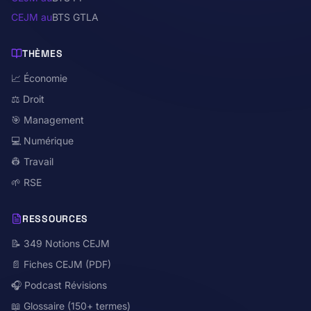
CEJM au
BTS GTLA
THÈMES
📈 Économie
⚖️ Droit
🎯 Management
💻 Numérique
👷 Travail
🌱 RSE
RESSOURCES
📝 349 Notions CEJM
📄 Fiches CEJM (PDF)
🎧 Podcast Révisions
📖 Glossaire (150+ termes)