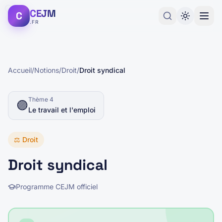
CEJM
C
.FR
Accueil
/
Notions
/
Droit
/
Droit syndical
Thème
4
🟣
Le travail et l'emploi
⚖️
Droit
Droit syndical
Programme CEJM officiel