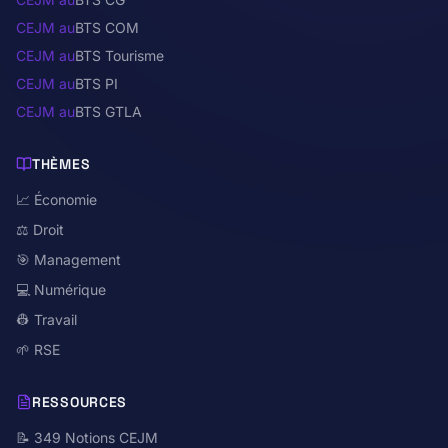
CEJM au
BTS COM
CEJM au
BTS Tourisme
CEJM au
BTS PI
CEJM au
BTS GTLA
THÈMES
📈 Économie
⚖️ Droit
🎯 Management
💻 Numérique
👷 Travail
🌱 RSE
RESSOURCES
📝 349 Notions CEJM