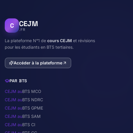
CEJM
C
.FR
La plateforme N°1 de
cours CEJM
et révisions
pour les étudiants en BTS tertiaires.
Accéder à la plateforme
PAR BTS
CEJM au
BTS MCO
CEJM au
BTS NDRC
CEJM au
BTS GPME
CEJM au
BTS SAM
CEJM au
BTS CI
CEJM au
BTS CG