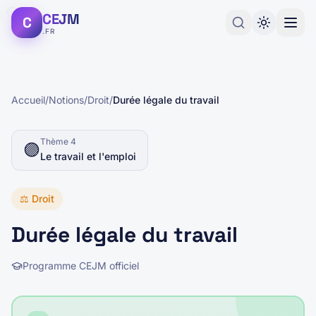
CEJM
C
.FR
Accueil
/
Notions
/
Droit
/
Durée légale du travail
Thème
4
🟣
Le travail et l'emploi
⚖️
Droit
Durée légale du travail
Programme CEJM officiel