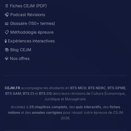
📄 Fiches CEJM (PDF)
🎧 Podcast Révisions
📖 Glossaire (150+ termes)
📋 Méthodologie épreuve
🧪 Expériences interactives
📚 Blog CEJM
💎 Nos offres
CEJM.FR
accompagne les étudiants en
BTS MCO
,
BTS NDRC
,
BTS GPME
,
BTS SAM
,
BTS CI
et
BTS CG
dans leurs révisions de Culture Économique,
Juridique et Managériale.
Accédez à
25 chapitres complets
, des
quiz interactifs
, des
fiches
notions
et des
annales corrigées
pour réussir votre épreuve de CEJM
2026.