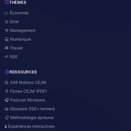
THÈMES
📈 Économie
⚖️ Droit
🎯 Management
💻 Numérique
👷 Travail
🌱 RSE
RESSOURCES
📝 349 Notions CEJM
📄 Fiches CEJM (PDF)
🎧 Podcast Révisions
📖 Glossaire (150+ termes)
📋 Méthodologie épreuve
🧪 Expériences interactives