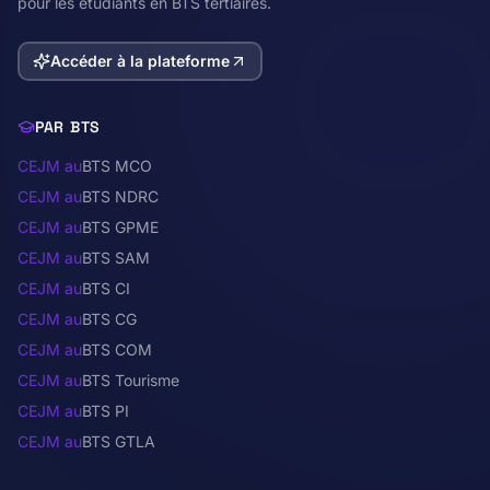
pour les étudiants en BTS tertiaires.
Accéder à la plateforme
PAR BTS
CEJM au
BTS MCO
CEJM au
BTS NDRC
CEJM au
BTS GPME
CEJM au
BTS SAM
CEJM au
BTS CI
CEJM au
BTS CG
CEJM au
BTS COM
CEJM au
BTS Tourisme
CEJM au
BTS PI
CEJM au
BTS GTLA