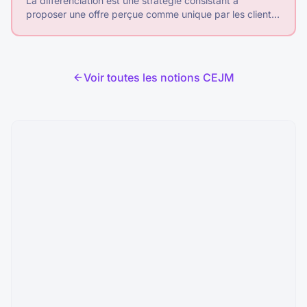
La différenciation est une stratégie consistant à
proposer une offre perçue comme unique par les clients,
justifiant un prix plus élevé que la concurrence.
Voir toutes les notions CEJM