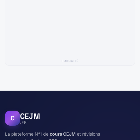
PUBLICITÉ
CEJM
C
.FR
La plateforme N°1 de
cours CEJM
et révisions