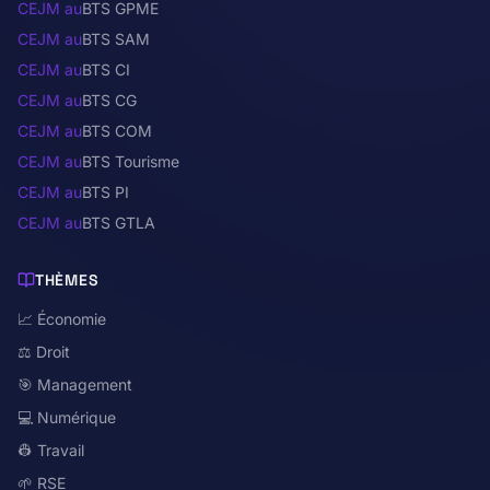
CEJM au
BTS GPME
CEJM au
BTS SAM
CEJM au
BTS CI
CEJM au
BTS CG
CEJM au
BTS COM
CEJM au
BTS Tourisme
CEJM au
BTS PI
CEJM au
BTS GTLA
THÈMES
📈 Économie
⚖️ Droit
🎯 Management
💻 Numérique
👷 Travail
🌱 RSE