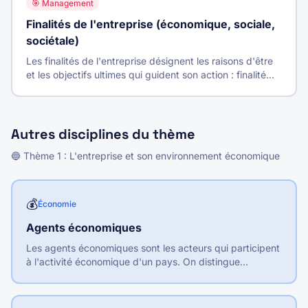
🎯
Management
Finalités de l'entreprise (économique, sociale,
sociétale)
Les finalités de l'entreprise désignent les raisons d'être
et les objectifs ultimes qui guident son action : finalité
économique (profit), sociale (bien-être des salariés) et
sociétale (contribution à la société).
Autres disciplines du thème
🔵
Thème
1
:
L'entreprise et son environnement économique
💰
Économie
Agents économiques
Les agents économiques sont les acteurs qui participent
à l'activité économique d'un pays. On distingue
traditionnellement les ménages, les entreprises, les
administrations publiques, les institutions financières et
le reste du monde.