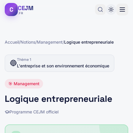
CEJM
C
.FR
Accueil
/
Notions
/
Management
/
Logique entrepreneuriale
Thème
1
🔵
L'entreprise et son environnement économique
🎯
Management
Logique entrepreneuriale
Programme CEJM officiel