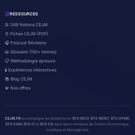
RESSOURCES
📝 349 Notions CEJM
📄 Fiches CEJM (PDF)
🎧 Podcast Révisions
📖 Glossaire (150+ termes)
📋 Méthodologie épreuve
🧪 Expériences interactives
📚 Blog CEJM
💎 Nos offres
CEJM.FR
accompagne les étudiants en
BTS MCO
,
BTS NDRC
,
BTS GPME
,
BTS SAM
,
BTS CI
et
BTS CG
dans leurs révisions de Culture Économique,
Juridique et Managériale.