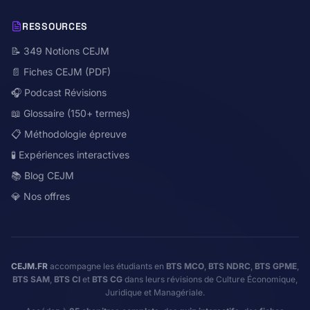
RESSOURCES
📝 349 Notions CEJM
📄 Fiches CEJM (PDF)
🎧 Podcast Révisions
📖 Glossaire (150+ termes)
📋 Méthodologie épreuve
🧪 Expériences interactives
📚 Blog CEJM
💎 Nos offres
CEJM.FR
accompagne les étudiants en
BTS MCO
,
BTS NDRC
,
BTS GPME
,
BTS SAM
,
BTS CI
et
BTS CG
dans leurs révisions de Culture Économique,
Juridique et Managériale.