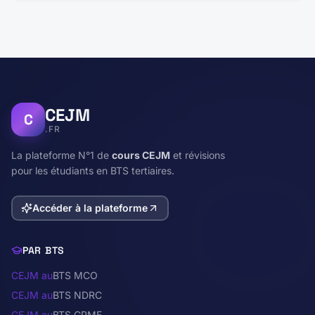
CEJM
C
.FR
La plateforme N°1 de
cours CEJM
et révisions
pour les étudiants en BTS tertiaires.
Accéder à la plateforme
PAR BTS
CEJM au
BTS MCO
CEJM au
BTS NDRC
CEJM au
BTS GPME