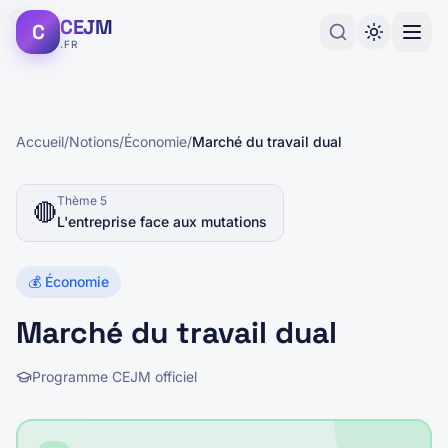
CEJM
C
.FR
Accueil
/
Notions
/
Économie
/
Marché du travail dual
Thème
5
🔴
L'entreprise face aux mutations
💰
Économie
Marché du travail dual
Programme CEJM officiel