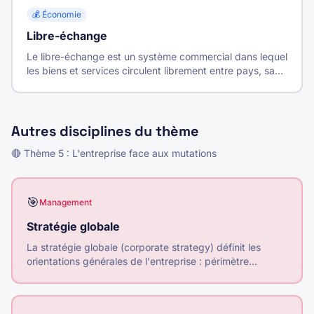
💰
Économie
Libre-échange
Le libre-échange est un système commercial dans lequel
les biens et services circulent librement entre pays, sans
barrières douanières ni restrictions quantitatives.
Autres disciplines du thème
🔴
Thème
5
:
L'entreprise face aux mutations
🎯
Management
Stratégie globale
La stratégie globale (corporate strategy) définit les
orientations générales de l'entreprise : périmètre
d'activité, allocation des ressources entre les domaines
d'activité stratégiques (DAS).