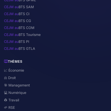
CEJM au
BTS SAM
CEJM au
BTS CI
CEJM au
BTS CG
CEJM au
BTS COM
CEJM au
BTS Tourisme
CEJM au
BTS PI
CEJM au
BTS GTLA
THÈMES
📈 Économie
⚖️ Droit
🎯 Management
💻 Numérique
👷 Travail
🌱 RSE