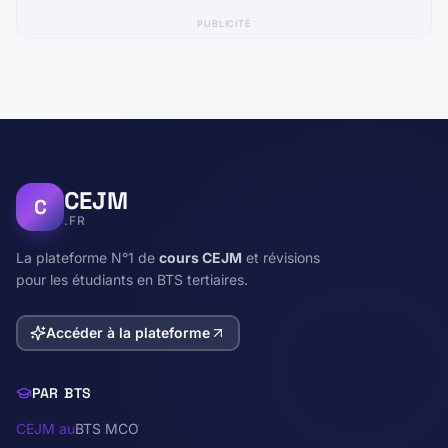
PUBLICITÉ
CEJM
C
.FR
La plateforme N°1 de
cours CEJM
et révisions
pour les étudiants en BTS tertiaires.
Accéder à la plateforme
PAR BTS
CEJM au
BTS MCO