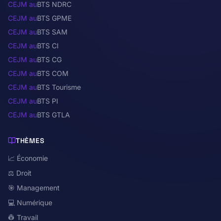
CEJM au
BTS NDRC
CEJM au
BTS GPME
CEJM au
BTS SAM
CEJM au
BTS CI
CEJM au
BTS CG
CEJM au
BTS COM
CEJM au
BTS Tourisme
CEJM au
BTS PI
CEJM au
BTS GTLA
THÈMES
📈 Économie
⚖️ Droit
🎯 Management
💻 Numérique
👷 Travail