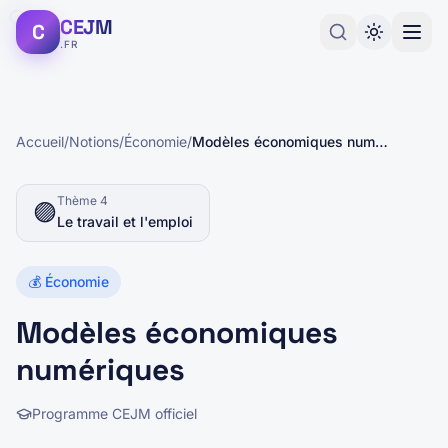
CEJM
C
.FR
Accueil
/
Notions
/
Économie
/
Modèles économiques numériques
Thème
4
🟣
Le travail et l'emploi
💰
Économie
Modèles économiques
numériques
Programme CEJM officiel