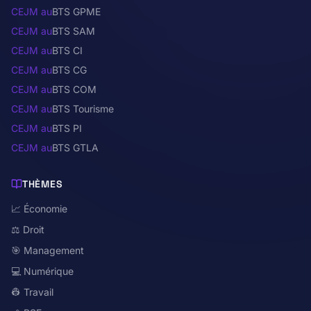
CEJM au
BTS GPME
CEJM au
BTS SAM
CEJM au
BTS CI
CEJM au
BTS CG
CEJM au
BTS COM
CEJM au
BTS Tourisme
CEJM au
BTS PI
CEJM au
BTS GTLA
THÈMES
📈 Économie
⚖️ Droit
🎯 Management
💻 Numérique
👷 Travail