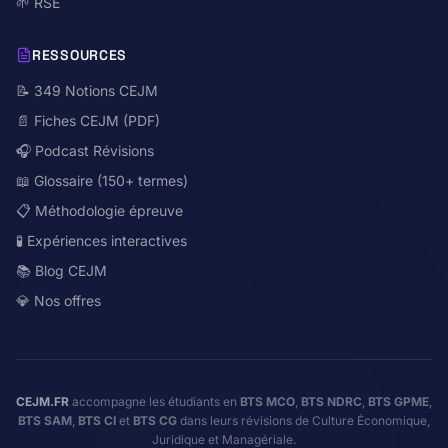
🌱 RSE
RESSOURCES
📝 349 Notions CEJM
📄 Fiches CEJM (PDF)
🎧 Podcast Révisions
📖 Glossaire (150+ termes)
📋 Méthodologie épreuve
🧪 Expériences interactives
📚 Blog CEJM
💎 Nos offres
CEJM.FR
accompagne les étudiants en
BTS MCO
,
BTS NDRC
,
BTS GPME
,
BTS SAM
,
BTS CI
et
BTS CG
dans leurs révisions de Culture Économique,
Juridique et Managériale.