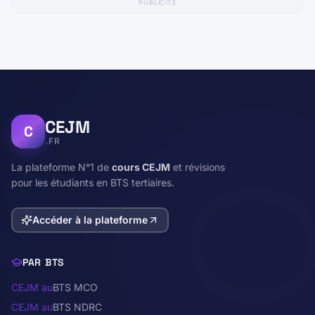
PUBLICITÉ
CEJM
C
.FR
La plateforme N°1 de
cours CEJM
et révisions
pour les étudiants en BTS tertiaires.
Accéder à la plateforme
PAR BTS
CEJM au
BTS MCO
CEJM au
BTS NDRC