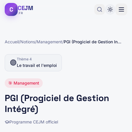
CEJM
C
.FR
Accueil
/
Notions
/
Management
/
PGI (Progiciel de Gestion Intégré)
Thème
4
🟣
Le travail et l'emploi
🎯
Management
PGI (Progiciel de Gestion
Intégré)
Programme CEJM officiel