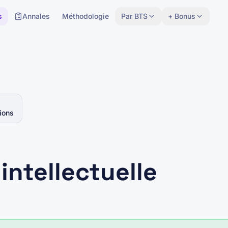
s
Annales
Méthodologie
Par BTS
+ Bonus
ions
intellectuelle