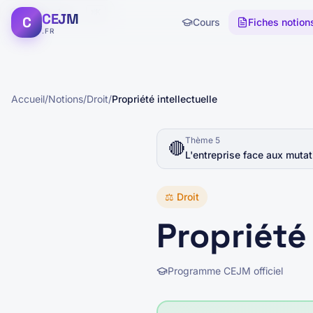
Rechercher...
⌘K
CEJM
C
Cours
Fiches notion
.FR
Accueil
/
Notions
/
Droit
/
Propriété intellectuelle
Thème
5
🔴
L'entreprise face aux mutat
⚖️
Droit
Propriété 
Programme CEJM officiel