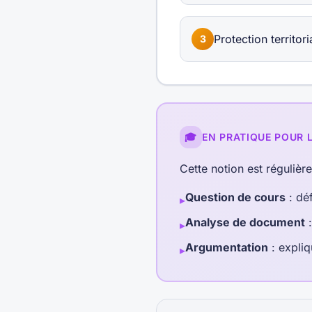
Protection territor
3
🎓
EN PRATIQUE POUR 
Cette notion est régulièr
Question de cours
: déf
▸
Analyse de document
:
▸
Argumentation
: expliq
▸