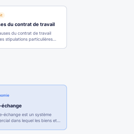
it
es du contrat de travail
auses du contrat de travail
es stipulations particulières
ées entre employeur et salarié
ité, confidentialité, non-
rence, période d'essai, dédit-
ion.
nomie
e-échange
re-échange est un système
cial dans lequel les biens et
es circulent librement entre
sans barrières douanières ni