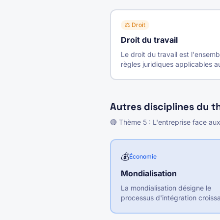
⚖️
Droit
Droit du travail
Le droit du travail est l'ensem
règles juridiques applicables a
relations entre employeurs et
salariés, encadrant le contrat 
travail de sa formation à sa rup
Autres disciplines du 
🔴
Thème
5
:
L'entreprise face au
💰
Économie
Mondialisation
La mondialisation désigne le
processus d'intégration croiss
des économies nationales par 
développement des échanges