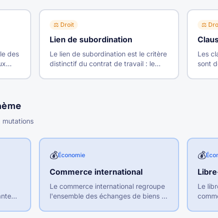
⚖️
Droit
⚖️
Dro
Lien de subordination
Claus
ble des
Le lien de subordination est le critère
Les cl
ux
distinctif du contrat de travail : le
sont d
salarié exécute son travail sous
négoci
de
l'autorité de l'employeur qui peut
: mobil
ture.
donner des ordres et en contrôler
concur
l'exécution.
format
thème
x mutations
💰
💰
Économie
Éco
Commerce international
Libr
Le commerce international regroupe
Le lib
ante
l'ensemble des échanges de biens et
commer
le
services entre pays. Il est mesuré
servic
par les exportations et importations.
pays, 