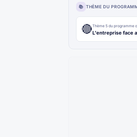
📚
THÈME DU PROGRAM
🔴
Thème
5
du programme of
L'entreprise face 