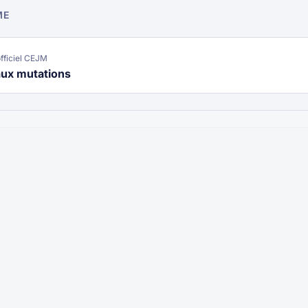
ME
ficiel CEJM
aux mutations