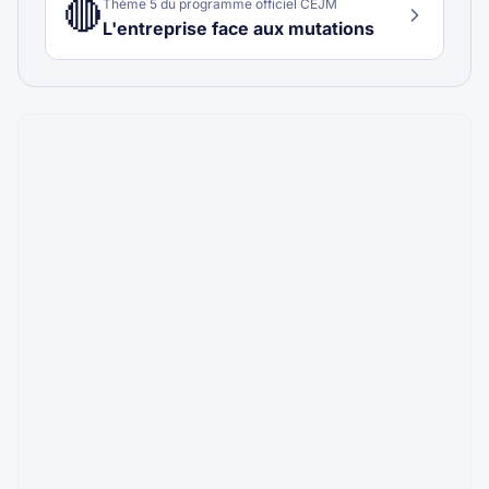
🔴
Thème
5
du programme officiel CEJM
L'entreprise face aux mutations