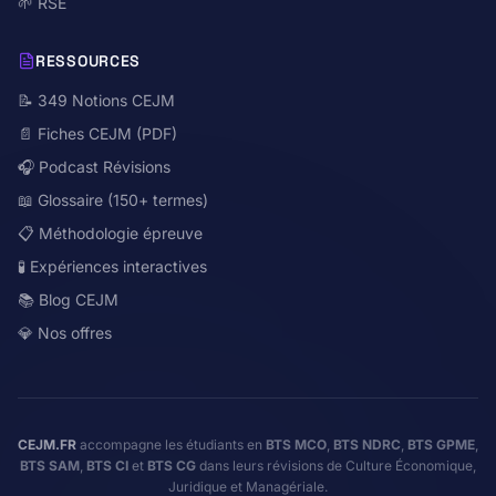
🌱 RSE
RESSOURCES
📝 349 Notions CEJM
📄 Fiches CEJM (PDF)
🎧 Podcast Révisions
📖 Glossaire (150+ termes)
📋 Méthodologie épreuve
🧪 Expériences interactives
📚 Blog CEJM
💎 Nos offres
CEJM.FR
accompagne les étudiants en
BTS MCO
,
BTS NDRC
,
BTS GPME
,
BTS SAM
,
BTS CI
et
BTS CG
dans leurs révisions de Culture Économique,
Juridique et Managériale.