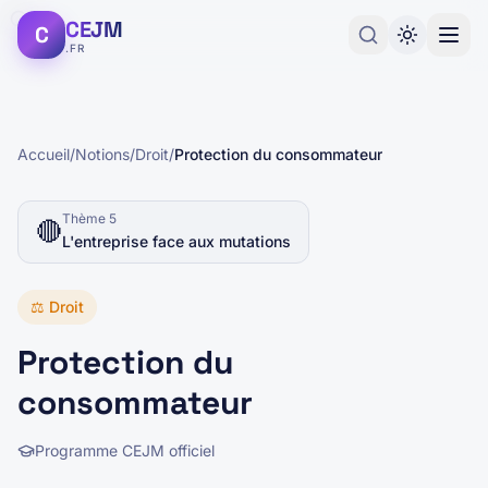
CEJM
C
.FR
Accueil
/
Notions
/
Droit
/
Protection du consommateur
Thème
5
🔴
L'entreprise face aux mutations
⚖️
Droit
Protection du
consommateur
Programme CEJM officiel