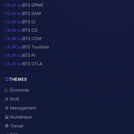
CEJM au
BTS GPME
CEJM au
BTS SAM
CEJM au
BTS CI
CEJM au
BTS CG
CEJM au
BTS COM
CEJM au
BTS Tourisme
CEJM au
BTS PI
CEJM au
BTS GTLA
THÈMES
📈 Économie
⚖️ Droit
🎯 Management
💻 Numérique
👷 Travail