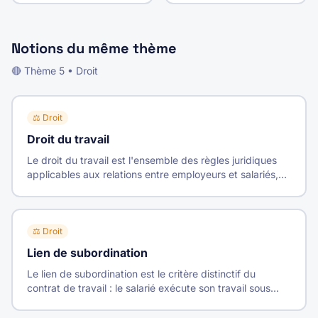
Notions du même thème
🔴
Thème
5
•
Droit
⚖️
Droit
Droit du travail
Le droit du travail est l'ensemble des règles juridiques
applicables aux relations entre employeurs et salariés,
encadrant le contrat de travail de sa formation à sa
rupture.
⚖️
Droit
Lien de subordination
Le lien de subordination est le critère distinctif du
contrat de travail : le salarié exécute son travail sous
l'autorité de l'employeur qui peut donner des ordres et
en contrôler l'exécution.