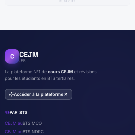
PUBLICITÉ
CEJM
C
.FR
La plateforme N°1 de
cours CEJM
et révisions
pour les étudiants en BTS tertiaires.
Accéder à la plateforme
PAR BTS
CEJM au
BTS MCO
CEJM au
BTS NDRC