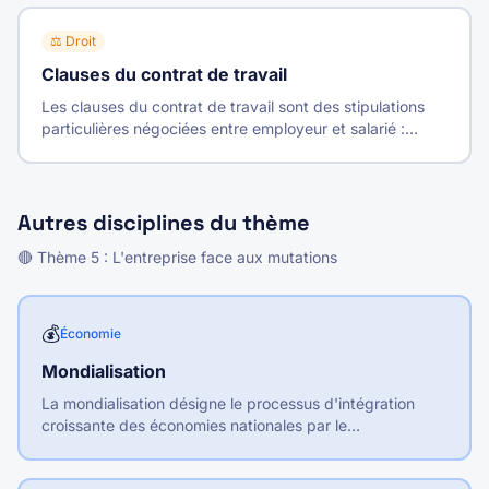
⚖️
Droit
Clauses du contrat de travail
Les clauses du contrat de travail sont des stipulations
particulières négociées entre employeur et salarié :
mobilité, confidentialité, non-concurrence, période
d'essai, dédit-formation.
Autres disciplines du thème
🔴
Thème
5
:
L'entreprise face aux mutations
💰
Économie
Mondialisation
La mondialisation désigne le processus d'intégration
croissante des économies nationales par le
développement des échanges internationaux de biens,
services, capitaux et informations.