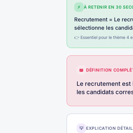
⚡
À RETENIR EN 30 SE
Recrutement
=
Le recr
sélectionne les candid
👉 Essentiel pour le thème
4
e
📖
DÉFINITION COMPLÈ
Le recrutement est l
les candidats corre
💡
EXPLICATION DÉTAIL