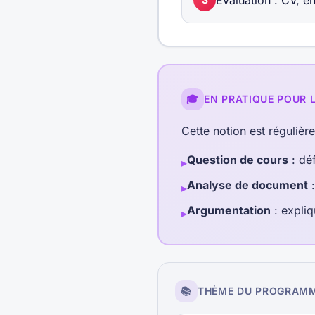
Évaluation : CV, en
🎓
EN PRATIQUE POUR 
Cette notion est régulièr
Question de cours
: déf
▸
Analyse de document
:
▸
Argumentation
: expliq
▸
📚
THÈME DU PROGRAM