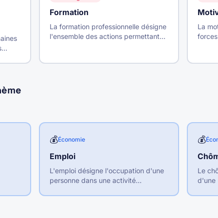
Formation
Motiv
La formation professionnelle désigne
La mot
l'ensemble des actions permettant
forces
maines
aux salariés d'acquérir, maintenir ou
pousse
s
développer leurs compétences tout
dans u
au long de leur vie professionnelle.
attein
de
thème
💰
💰
Économie
Éco
Emploi
Chô
L'emploi désigne l'occupation d'une
Le chô
personne dans une activité
d'une 
s.
professionnelle rémunérée. Au
dispon
e
niveau macroéconomique, c'est
recher
l'ensemble des postes de travail