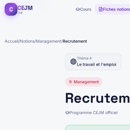
Rechercher...
⌘K
CEJM
C
Cours
Fiches notion
.FR
Accueil
/
Notions
/
Management
/
Recrutement
Thème
4
🟣
Le travail et l'emploi
🎯
Management
Recrutem
Programme CEJM officiel