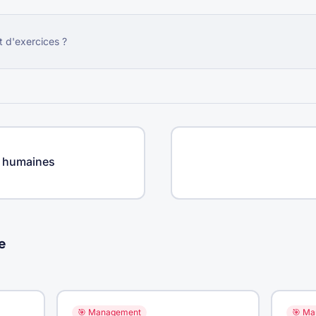
t d'exercices ?
s humaines
e
🎯
Management
🎯
Ma