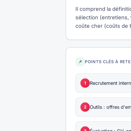
Il comprend la définiti
sélection (entretiens,
coûte cher (coûts de 
📌
POINTS CLÉS À RETE
Recrutement intern
1
Outils : offres d'
2
3