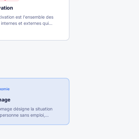
ation
ivation est l'ensemble des
 internes et externes qui
nt un individu à s'engager
ne action et à persévérer pour
dre un objectif.
nomie
mage
mage désigne la situation
personne sans emploi,
ible pour travailler et à la
che active d'un emploi.