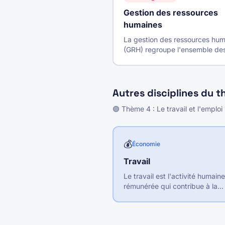
Gestion des ressources
humaines
La gestion des ressources hu
(GRH) regroupe l'ensemble de
pratiques visant à gérer et
développer le capital humain 
l'entreprise pour atteindre ses
objectifs.
Autres disciplines du 
🟣
Thème
4
:
Le travail et l'emploi
💰
Économie
Travail
Le travail est l'activité humaine
rémunérée qui contribue à la
production de biens et service
C'est l'un des deux facteurs d
production, avec le capital.