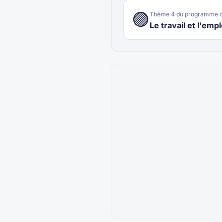
🟣
Thème
4
du programme o
Le travail et l'empl