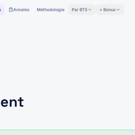
s
Annales
Méthodologie
Par BTS
+ Bonus
ent