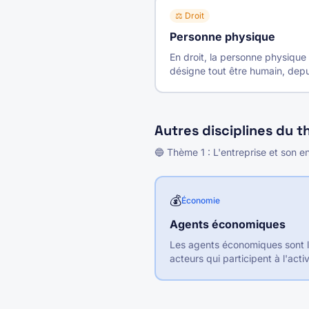
⚖️
Droit
Personne physique
En droit, la personne physique
désigne tout être humain, depu
naissance (ou sa conception p
certains droits) jusqu'à sa mort
Autres disciplines du 
🔵
Thème
1
:
L'entreprise et son
💰
Économie
Agents économiques
Les agents économiques sont 
acteurs qui participent à l'activ
économique d'un pays. On dis
traditionnellement les ménages
entreprises, les administrations