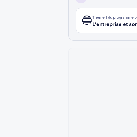
🔵
Thème
1
du programme of
L'entreprise et s