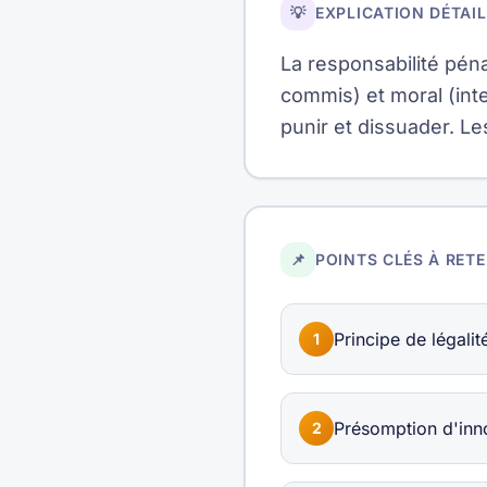
💡
EXPLICATION DÉTAIL
La responsabilité péna
commis) et moral (int
punir et dissuader. L
📌
POINTS CLÉS À RETE
Principe de légalit
1
Présomption d'inno
2