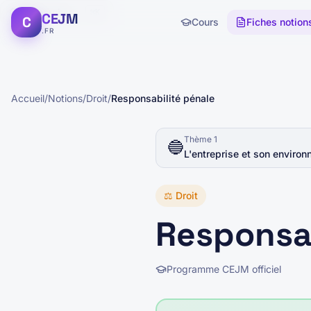
Rechercher...
⌘K
CEJM
C
Cours
Fiches notion
.FR
Accueil
/
Notions
/
Droit
/
Responsabilité pénale
Thème
1
🔵
L'entreprise et son envir
⚖️
Droit
Responsab
Programme CEJM officiel