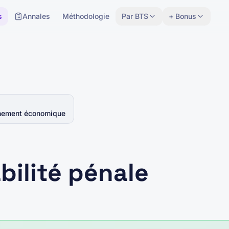
s
Annales
Méthodologie
Par BTS
+ Bonus
onnement économique
ilité pénale