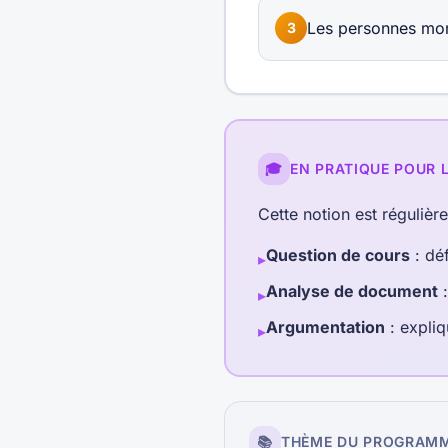
Les personnes mor
3
🎓
EN PRATIQUE POUR 
Cette notion est régulièr
Question de cours
: déf
▸
Analyse de document
:
▸
Argumentation
: expliq
▸
📚
THÈME DU PROGRAM