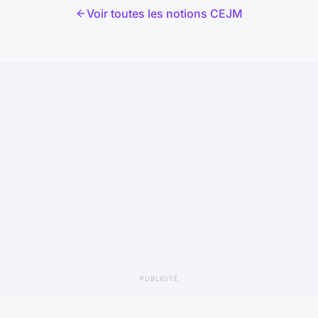
ncières
secondaires (confort, luxe).
Voir toutes les notions CEJM
PUBLICITÉ