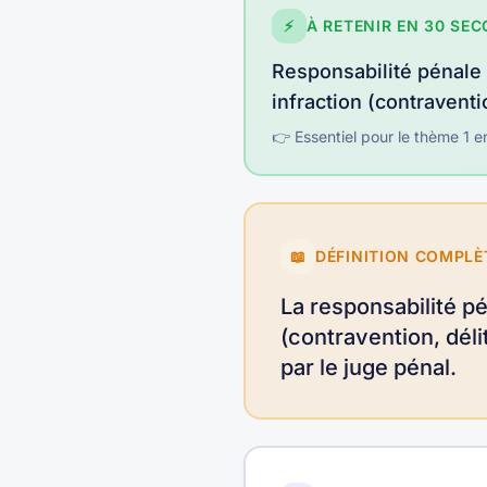
⚡
À RETENIR EN 30 SE
Responsabilité pénale
infraction (contraventio
👉 Essentiel pour le thème
1
e
📖
DÉFINITION COMPLÈ
La responsabilité p
(contravention, déli
par le juge pénal.