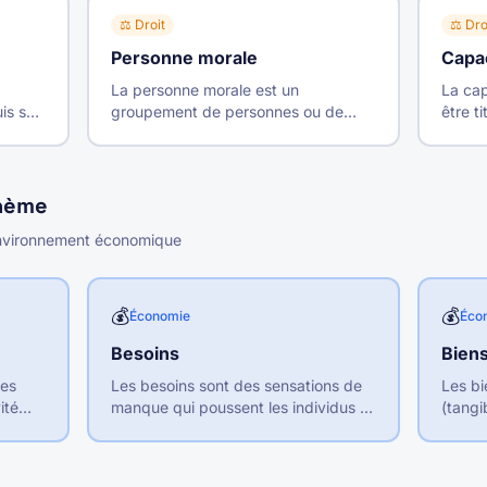
⚖️
Droit
⚖️
Dro
Personne morale
Capac
La personne morale est un
La cap
is sa
groupement de personnes ou de
être t
our
biens auquel le droit reconnaît une
jouiss
.
personnalité juridique distincte de
même (
celle de ses membres.
thème
 environnement économique
💰
💰
Économie
Éco
Besoins
Biens
les
Les besoins sont des sensations de
Les bi
ité
manque qui poussent les individus à
(tangi
tingue
rechercher les moyens de les
besoin
, les
satisfaire. On distingue les besoins
des pr
primaires (vitaux) des besoins
(intan