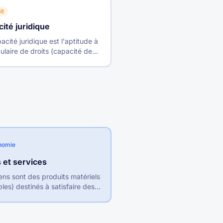
it
ité juridique
acité juridique est l'aptitude à
itulaire de droits (capacité de
ance) et à les exercer soi-
capacité d'exercice).
nomie
 et services
ens sont des produits matériels
bles) destinés à satisfaire des
s, tandis que les services sont
estations immatérielles
gibles).