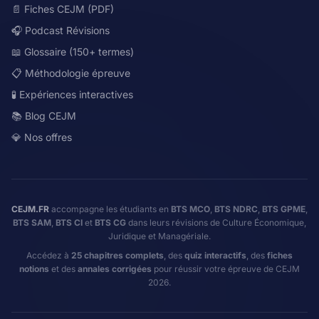
📄 Fiches CEJM (PDF)
🎧 Podcast Révisions
📖 Glossaire (150+ termes)
📋 Méthodologie épreuve
🧪 Expériences interactives
📚 Blog CEJM
💎 Nos offres
CEJM.FR
accompagne les étudiants en
BTS MCO
,
BTS NDRC
,
BTS GPME
,
BTS SAM
,
BTS CI
et
BTS CG
dans leurs révisions de Culture Économique,
Juridique et Managériale.
Accédez à
25 chapitres complets
, des
quiz interactifs
, des
fiches
notions
et des
annales corrigées
pour réussir votre épreuve de CEJM
2026.