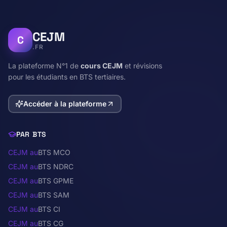
CEJM
C
.FR
La plateforme N°1 de
cours CEJM
et révisions
pour les étudiants en BTS tertiaires.
Accéder à la plateforme
PAR BTS
CEJM au
BTS MCO
CEJM au
BTS NDRC
CEJM au
BTS GPME
CEJM au
BTS SAM
CEJM au
BTS CI
CEJM au
BTS CG