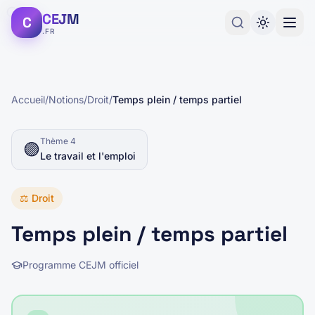
CEJM
C
.FR
Accueil
/
Notions
/
Droit
/
Temps plein / temps partiel
Thème
4
🟣
Le travail et l'emploi
⚖️
Droit
Temps plein / temps partiel
Programme CEJM officiel