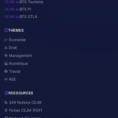
CEJM au
BTS Tourisme
CEJM au
BTS PI
CEJM au
BTS GTLA
THÈMES
📈 Économie
⚖️ Droit
🎯 Management
💻 Numérique
👷 Travail
🌱 RSE
RESSOURCES
📝 349 Notions CEJM
📄 Fiches CEJM (PDF)