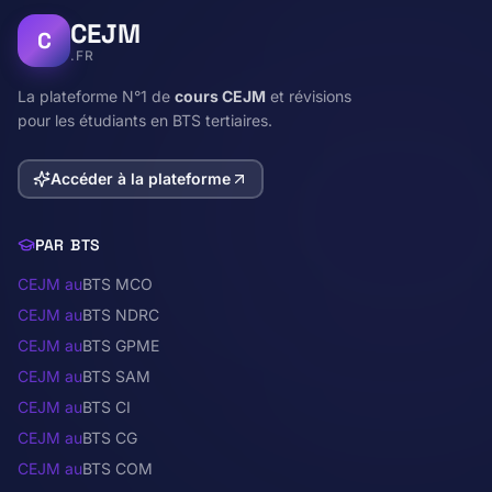
CEJM
C
.FR
La plateforme N°1 de
cours CEJM
et révisions
pour les étudiants en BTS tertiaires.
Accéder à la plateforme
PAR BTS
CEJM au
BTS MCO
CEJM au
BTS NDRC
CEJM au
BTS GPME
CEJM au
BTS SAM
CEJM au
BTS CI
CEJM au
BTS CG
CEJM au
BTS COM