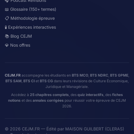
🎧 Podcast Révisions
📖 Glossaire (150+ termes)
📋 Méthodologie épreuve
🧪 Expériences interactives
📚 Blog CEJM
💎 Nos offres
CEJM.FR
accompagne les étudiants en
BTS MCO
,
BTS NDRC
,
BTS GPME
,
BTS SAM
,
BTS CI
et
BTS CG
dans leurs révisions de Culture Économique,
Juridique et Managériale.
Accédez à
25 chapitres complets
, des
quiz interactifs
, des
fiches
notions
et des
annales corrigées
pour réussir votre épreuve de CEJM
2026.
©
2026
CEJM.FR — Édité par MAISON GUILBERT (CLERAS)