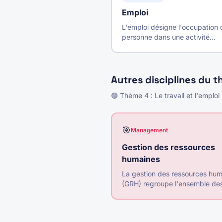
Emploi
L'emploi désigne l'occupation 
personne dans une activité
professionnelle rémunérée. Au
niveau macroéconomique, c'es
l'ensemble des postes de trava
occupés.
Autres disciplines du 
🟣
Thème
4
:
Le travail et l'emploi
🎯
Management
Gestion des ressources
humaines
La gestion des ressources hu
(GRH) regroupe l'ensemble de
pratiques visant à gérer et
développer le capital humain 
l'entreprise pour atteindre ses