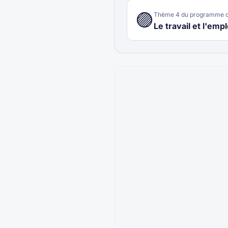
🟣
Thème
4
du programme o
Le travail et l'empl