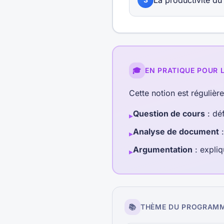
La productivité du
🎓
EN PRATIQUE POUR 
Cette notion est régulièr
Question de cours
: déf
▸
Analyse de document
:
▸
Argumentation
: expliq
▸
📚
THÈME DU PROGRAM