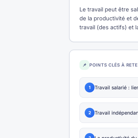
Le travail peut être s
de la productivité et 
travail (des actifs) e
📌
POINTS CLÉS À RETE
Travail salarié : l
1
Travail indépendan
2
3