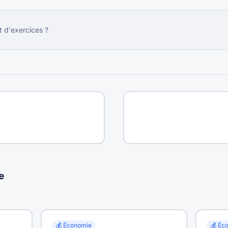
t d'exercices ?
e
💰
Économie
💰
Éc