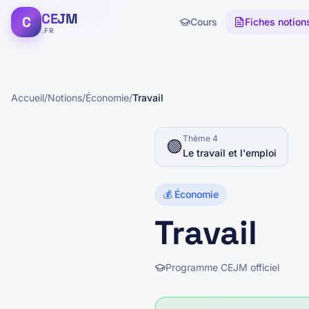
Rechercher...
⌘K
CEJM
C
Cours
Fiches notion
.FR
Accueil
/
Notions
/
Économie
/
Travail
Thème
4
🟣
Le travail et l'emploi
💰
Économie
Travail
Programme CEJM officiel