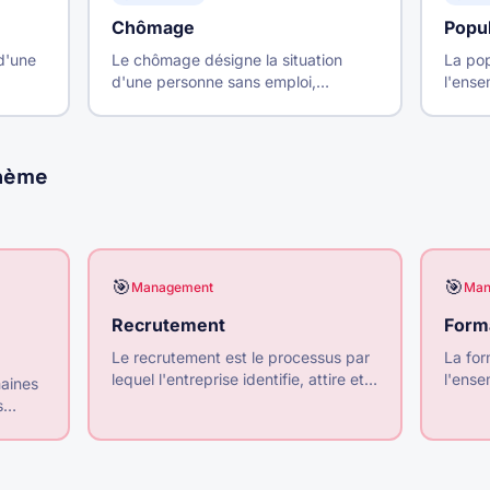
Chômage
Popul
d'une
Le chômage désigne la situation
La po
d'une personne sans emploi,
l'ens
disponible pour travailler et à la
travai
t
recherche active d'un emploi.
emploi
il
recher
thème
🎯
🎯
Management
Man
Recrutement
Form
Le recrutement est le processus par
La for
lequel l'entreprise identifie, attire et
l'ense
maines
sélectionne les candidats
aux sa
s
correspondant à ses besoins pour
dével
pourvoir un poste.
au lon
de