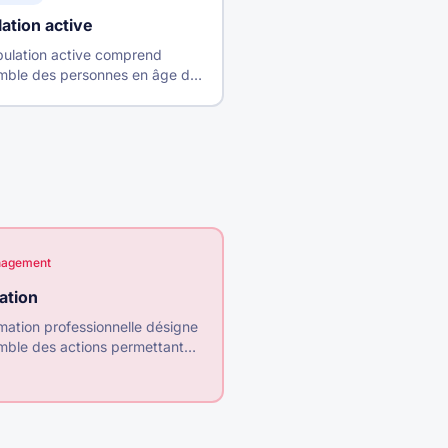
ation active
pulation active comprend
emble des personnes en âge de
ller (15-64 ans) qui ont un
 (actifs occupés) ou qui en
chent un (chômeurs).
agement
ation
mation professionnelle désigne
mble des actions permettant
lariés d'acquérir, maintenir ou
opper leurs compétences tout
g de leur vie professionnelle.