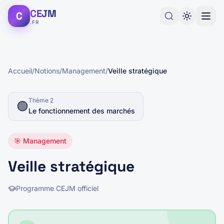
CEJM
C
.FR
Accueil
/
Notions
/
Management
/
Veille stratégique
Thème
2
🟢
Le fonctionnement des marchés
🎯
Management
Veille stratégique
Programme CEJM officiel