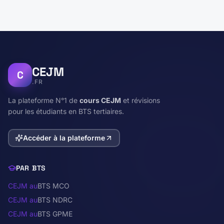
CEJM
C
.FR
La plateforme N°1 de
cours CEJM
et révisions
pour les étudiants en BTS tertiaires.
Accéder à la plateforme
PAR BTS
CEJM au
BTS MCO
CEJM au
BTS NDRC
CEJM au
BTS GPME