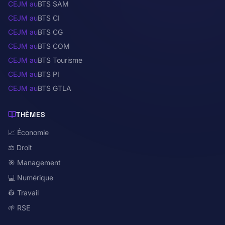
CEJM au
BTS SAM
CEJM au
BTS CI
CEJM au
BTS CG
CEJM au
BTS COM
CEJM au
BTS Tourisme
CEJM au
BTS PI
CEJM au
BTS GTLA
THÈMES
📈 Économie
⚖️ Droit
🎯 Management
💻 Numérique
👷 Travail
🌱 RSE