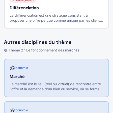
🎯
Management
Différenciation
La différenciation est une stratégie consistant à
proposer une offre perçue comme unique par les clients,
justifiant un prix plus élevé que la concurrence.
Autres disciplines du thème
🟢
Thème
2
:
Le fonctionnement des marchés
💰
Économie
Marché
Le marché est le lieu (réel ou virtuel) de rencontre entre
l'offre et la demande d'un bien ou service, où se forment
les prix et s'effectuent les échanges.
💰
Économie