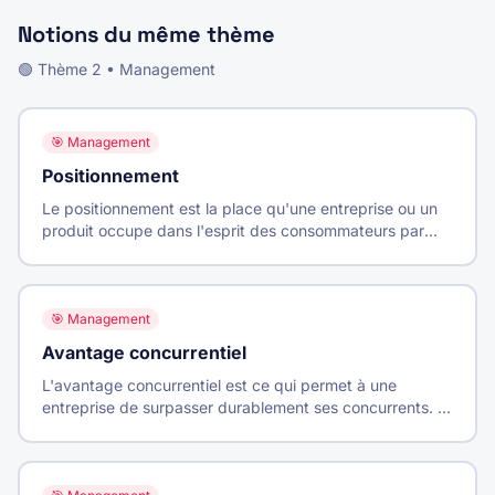
Notions du même thème
🟢
Thème
2
•
Management
🎯
Management
Positionnement
Le positionnement est la place qu'une entreprise ou un
produit occupe dans l'esprit des consommateurs par
rapport aux concurrents. C'est l'image distinctive que
l'entreprise veut donner.
🎯
Management
Avantage concurrentiel
L'avantage concurrentiel est ce qui permet à une
entreprise de surpasser durablement ses concurrents. Il
peut reposer sur les coûts (être moins cher) ou la
différenciation (être unique).