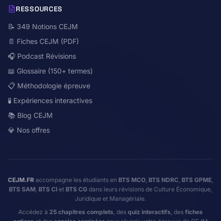
RESSOURCES
📝 349 Notions CEJM
📄 Fiches CEJM (PDF)
🎧 Podcast Révisions
📖 Glossaire (150+ termes)
📋 Méthodologie épreuve
🧪 Expériences interactives
📚 Blog CEJM
💎 Nos offres
CEJM.FR
accompagne les étudiants en
BTS MCO
,
BTS NDRC
,
BTS GPME
,
BTS SAM
,
BTS CI
et
BTS CG
dans leurs révisions de Culture Économique,
Juridique et Managériale.
Accédez à
25 chapitres complets
, des
quiz interactifs
, des
fiches