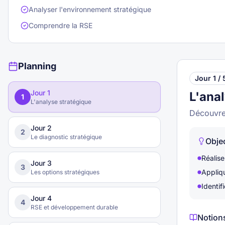
Analyser l'environnement stratégique
Comprendre la RSE
Planning
Jour
1
/
Jour
1
L'ana
1
L'analyse stratégique
Découvrez
Jour
2
2
Le diagnostic stratégique
Objec
Réalis
Jour
3
3
Appliqu
Les options stratégiques
Identif
Jour
4
4
RSE et développement durable
Notions