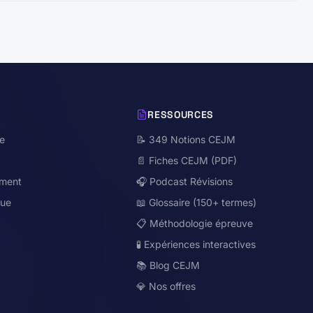
S
RESSOURCES
ie
📝 349 Notions CEJM
📄 Fiches CEJM (PDF)
ment
🎧 Podcast Révisions
que
📖 Glossaire (150+ termes)
📋 Méthodologie épreuve
🧪 Expériences interactives
📚 Blog CEJM
💎 Nos offres