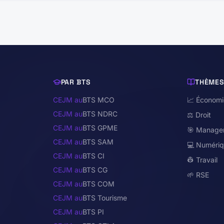
PAR BTS
THÈME
CEJM au
BTS MCO
📈 Économ
CEJM au
BTS NDRC
⚖️ Droit
CEJM au
BTS GPME
🎯 Manage
CEJM au
BTS SAM
💻 Numéri
CEJM au
BTS CI
👷 Travail
CEJM au
BTS CG
🌱 RSE
CEJM au
BTS COM
CEJM au
BTS Tourisme
CEJM au
BTS PI