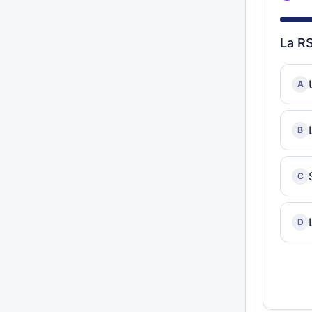
La RS
A
B
C
D