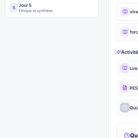
Jour
5
5
Éthique et synthèse
str
for
Activit
Lire
PES
Quiz
Qui