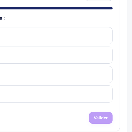
e :
Valider