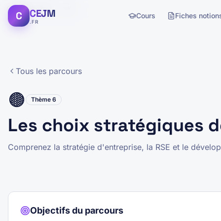
Rechercher...
⌘K
CEJM
C
Cours
Fiches notion
.FR
Tous les parcours
🟤
Thème
6
Les choix stratégiques d
Comprenez la stratégie d'entreprise, la RSE et le dévelo
Objectifs du parcours