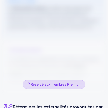
POINT COURS
renforcer sa politique de gestion des
biens et des personnes. Toutefois, cette
Le
financement externe
consiste à faire appel à des
compétences et sa qualité de vie au travail pour
surveillance ne doit pas porter une atteinte
ressources qui ne proviennent pas directement de
l'activité de l'entreprise : emprunt bancaire, investisseurs,
attirer et fidéliser les salariés.
excessive aux droits et libertés des salariés.
augmentation de capital, financement participatif, etc.
GEMDOUBS a donc intérêt à développer des
Le salarié doit être informé préalablement de
actions de formation, d'amélioration des
l'existence du dispositif. Le Code du travail
conditions de travail, de communication interne
précise qu'aucune information concernant
CORRIGÉ RÉDIGÉ
et de fidélisation afin de renforcer son
personnellement un salarié ne peut être collectée
La centrale de cogénération biomasse représente
attractivité.
par un dispositif qui n'a pas été porté à sa
un investissement important de
87 millions
connaissance.
d'euros
. Pour financer ce projet, plusieurs
Le comité social et économique doit également
modes de financement ont été mobilisés.
Réservé aux membres Premium
ASTUCE JURY
être informé et consulté avant la mise en place
Distingue bien : la **difficulté** = pénurie de main-
D'abord, Fady Gemayel a eu recours à un
d'un dispositif permettant de contrôler l'activité
d'œuvre ; les **causes** = métier difficile, horaires,
emprunt bancaire
personnel afin d'obtenir une
des salariés.
qualification, attractivité ; les **conséquences** = coûts,
3.2
Déterminer les externalités provoquées par
partie des fonds nécessaires à la relance de la
désorganisation, baisse de production, besoin de fidéliser.