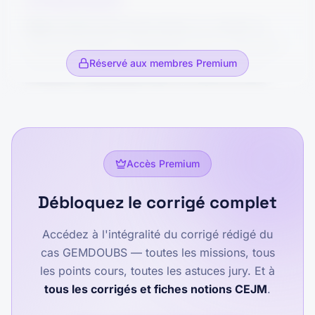
utilisées auparavant. Elle fournit de la vapeur à la
CORRIGÉ RÉDIGÉ
**objectif légitime**, **information des salariés**,
**consultation du CSE**.
papeterie et produit de l'électricité revendue à
Faits
GEMDOUBS utilise depuis sa création le
EDF.
nom de domaine « Gemdoubs.com ». Une autre
Réservé aux membres Premium
entreprise, spécialisée dans la vente de vélos
Cependant, la centrale peut aussi générer des
électriques, utilise également le même nom de
externalités négatives
. Certains riverains
domaine. Le directeur général s'interroge donc
craignent des nuisances olfactives, des
sur la possibilité de continuer à utiliser ce nom.
nuisances sonores et une dégradation de leur
cadre de vie. D'autres s'inquiètent de la
Accès Premium
Problème de droit
Une entreprise peut-elle
combustion du bois et de ses effets possibles sur
continuer à utiliser un nom de domaine
Débloquez le corrigé complet
les émissions polluantes.
lorsqu'une autre entreprise utilise le même nom
de domaine pour une activité différente ?
Accédez à l'intégralité du corrigé rédigé du
Ainsi, la centrale biomasse produit des effets
cas
GEMDOUBS
— toutes les missions, tous
bénéfiques pour l'emploi, l'économie locale et la
Règles de droit
Le nom de domaine est un signe
les points cours, toutes les astuces jury. Et à
transition énergétique, mais elle peut aussi créer
distinctif, mais il ne constitue pas, à lui seul, un
tous les corrigés et fiches notions CEJM
.
des nuisances pour les riverains.
titre de propriété intellectuelle. La règle