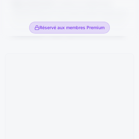
Faits
GEMDOUBS a conclu un contrat avec
cohérent avec la
loi AGEC
, qui encourage la
TRANSDOUBS afin que cette société collecte des
réduction du plastique, le réemploi et une
cartons et papiers usagés auprès de collectivités
production plus responsable. L'entreprise se
Réservé aux membres Premium
et distributeurs locaux, puis les livre sur son site
situe donc sur un marché soutenu par l'évolution
de recyclage. Depuis plusieurs semaines,
réglementaire.
TRANSDOUBS ne collecte plus certains sites
éloignés, en invoquant la hausse du prix du
Enfin, son activité répond aux besoins de
carburant. Après plusieurs tentatives de
secteurs en croissance, notamment l'e-
conciliation, GEMDOUBS souhaite mettre fin au
commerce, l'agroalimentaire, l'industrie et la
contrat.
grande distribution, qui utilisent de nombreux
emballages en carton ondulé.
Problème de droit
Une entreprise peut-elle
rompre ou demander la résolution d'un contrat
Ainsi, GEMDOUBS a choisi un modèle
lorsque son cocontractant n'exécute
économique adapté aux évolutions de son
qu'imparfaitement ses obligations ?
environnement : elle recycle des papiers et