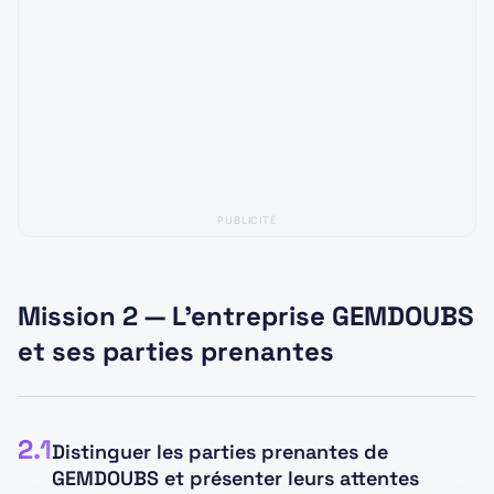
cartons, produit une matière utile pour les
Règles de droit
Un contrat légalement formé
emballages et s'inscrit dans une logique durable.
oblige les parties à respecter leurs engagements.
Les parties ne peuvent pas le modifier ou y
mettre fin librement, sauf accord commun ou
ASTUCE JURY
cause prévue par la loi.
La bonne réponse doit faire le lien entre les opportunités
En cas d'exécution imparfaite du contrat, la
externes et le choix stratégique interne. Ici :
PUBLICITÉ
l'environnement pousse vers moins de plastique et plus
partie victime peut demander certaines
de recyclage ; GEMDOUBS a justement construit son
sanctions, notamment l'exécution forcée, la
activité autour du papier-carton recyclé.
réduction du prix, la résolution du contrat ou des
Mission 2 — L'entreprise GEMDOUBS
dommages et intérêts.
et ses parties prenantes
Par ailleurs, lorsqu'un changement de
circonstances imprévisible rend l'exécution du
2.1
contrat excessivement coûteuse, la partie
Distinguer les parties prenantes de
GEMDOUBS et présenter leurs attentes
concernée peut demander une renégociation.