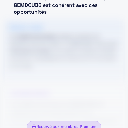
GEMDOUBS est cohérent avec ces
opportunités
POINT COURS
Un
modèle économique
explique comment une
entreprise crée de la valeur. Ici, GEMDOUBS s'inscrit dans
l'économie circulaire
, qui consiste à produire en limitant
les déchets, le gaspillage des ressources et en favorisant
le recyclage.
CORRIGÉ RÉDIGÉ
Le modèle économique de GEMDOUBS est
cohérent avec les opportunités de son
environnement car il repose sur le
recyclage et la
Réservé aux membres Premium