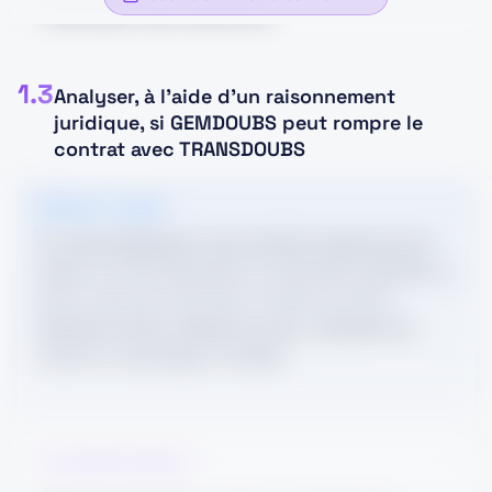
valorisation des ressources
.
L'entreprise fabrique du Papier Pour Ondulé à
1.3
partir de papiers et cartons usagés. Elle
Analyser, à l'aide d'un raisonnement
juridique, si GEMDOUBS peut rompre le
transforme donc des déchets en matière
contrat avec TRANSDOUBS
première réutilisable. Ce fonctionnement
correspond directement à
l'économie circulaire
.
POINT COURS
Ce choix est cohérent avec les attentes des
Un contrat légalement conclu doit être respecté par les
parties. En cas d'inexécution ou d'exécution imparfaite, la
consommateurs, qui sont de plus en plus attentifs
partie victime peut demander certaines sanctions :
à l'environnement et à la réduction des déchets.
exécution forcée, réduction du prix, résolution du
Il répond aussi aux besoins des entreprises qui
contrat ou dommages et intérêts
.
cherchent à remplacer progressivement les
emballages plastiques par des emballages
carton.
CORRIGÉ RÉDIGÉ
Le modèle de GEMDOUBS est également